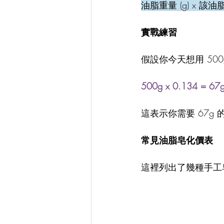
油脂重量 (g) x 該
實戰練習
假設你今天想用 500
500g x 0.134 = 67
這表示你需要 67g
​常見油脂皂化價表
​這裡列出了幾種手工