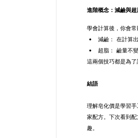
進階概念：減鹼與超
​學會計算後，你會常聽
​減鹼： 在計算
​超脂： 鹼量
​這兩個技巧都是為
​結語
​理解皂化價是學習
家配方。下次看到配
趣。