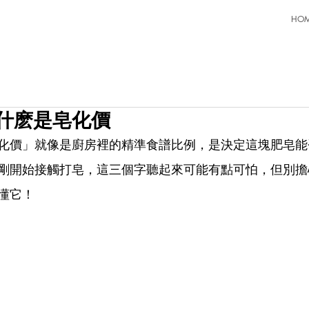
HO
懂什麽是皂化價
化價」就像是廚房裡的精準食譜比例，是決定這塊肥皂能
剛開始接觸打皂，這三個字聽起來可能有點可怕，但別擔
懂它！