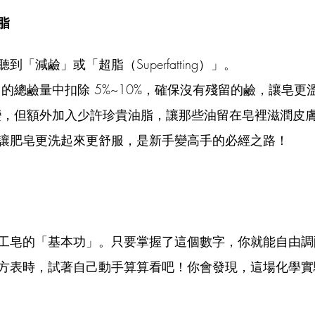
脂
到「減鹼」或「超脂（Superfatting）」。
出的總鹼量中扣除 5%~10%，確保沒有殘留的鹼，讓皂更
不變，但額外加入少許珍貴油脂，讓那些油留在皂裡滋潤皮
了讓肥皂更洗起來更舒服，是新手變高手的必經之路！
手工皂的「基本功」。只要掌握了這個數字，你就能自由
方表時，試著自己動手算算看吧！你會發現，這場化學實