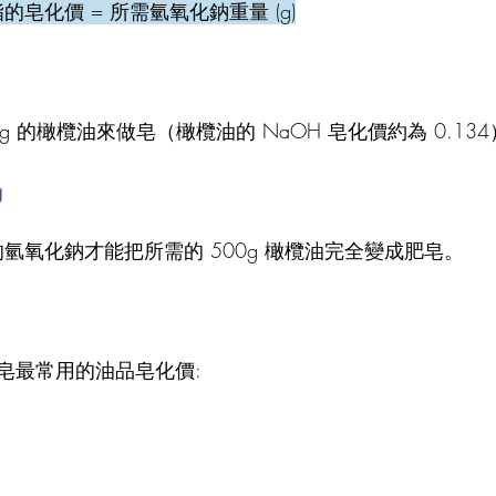
油脂的皂化價 = 所需氫氧化鈉重量 (g)
g 的橄欖油來做皂（橄欖油的 NaOH 皂化價約為 0.13
g
 的氫氧化鈉才能把所需的 500g 橄欖油完全變成肥皂。
皂最常用的油品皂化價: