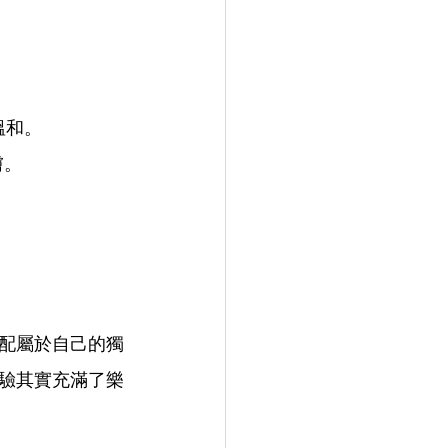
溫和。
膚。
調配屬於自己的獨
驗其實充滿了樂