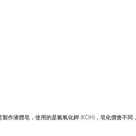
果你是製作液體皂，使用的是氫氧化鉀 (KOH)，皂化價會不