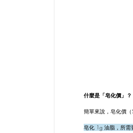
什麼是「皂化價」？
​簡單來說，皂化價（Sapo
皂化 1g 油脂，所需