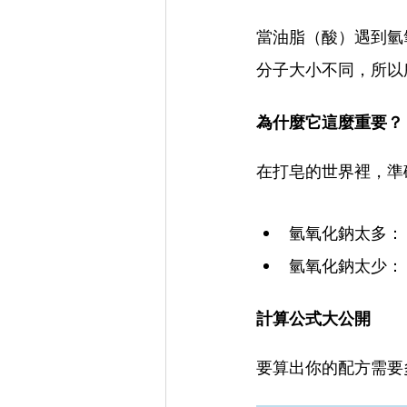
​當油脂（酸）遇到
分子大小不同，所以
​為什麼它這麼重要？
​在打皂的世界裡，
氫氧化鈉太多：
​氫氧化鈉太少
計算公式大公開
​要算出你的配方需